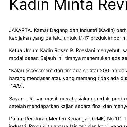
Kadin Minta Rev
JAKARTA. Kamar Dagang dan Industri (Kadin) berha
kebijakan yang berlaku untuk 1.147 produk impor m
Ketua Umum Kadin Rosan P. Roeslani menyebut, sa
modal dasar. Sejauh ini, timnya menemukan ada s
“Kalau assessment dari tim ada sekitar 200-an bar
barang mendasar atau yang memang tidak ada disini 
(14/9).
Sayang, Rosan masih merahasiakan produk-produk 
setelah mendapatkan kajian secara final dan men
Dalam Peraturan Menteri Keuangan (PMK) No 110 
industri. Produk itu antara lain teh dan kopi, yang