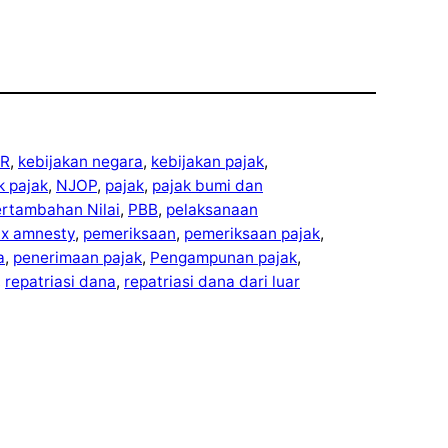
R
, 
kebijakan negara
, 
kebijakan pajak
, 
ek pajak
, 
NJOP
, 
pajak
, 
pajak bumi dan
ertambahan Nilai
, 
PBB
, 
pelaksanaan
ax amnesty
, 
pemeriksaan
, 
pemeriksaan pajak
, 
a
, 
penerimaan pajak
, 
Pengampunan pajak
, 
, 
repatriasi dana
, 
repatriasi dana dari luar