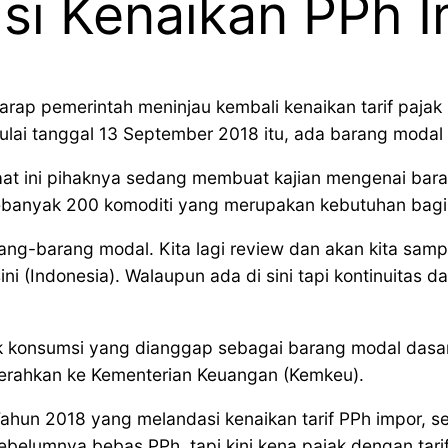
isi Kenaikan PPh 
rap pemerintah meninjau kembali kenaikan tarif pajak
ulai tanggal 13 September 2018 itu, ada barang modal d
at ini pihaknya sedang membuat kajian mengenai bar
ebanyak 200 komoditi yang merupakan kebutuhan bagi i
ang-barang modal. Kita lagi review dan akan kita samp
(Indonesia). Walaupun ada di sini tapi kontinuitas dar
konsumsi yang dianggap sebagai barang modal dasar in
yerahkan ke Kementerian Keuangan (Kemkeu).
Tahun 2018 yang melandasi kenaikan tarif PPh impor,
 sebelumnya bebas PPh, tapi kini kena pajak dengan tari