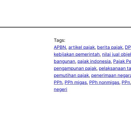
Tags:
APBN
, 
artikel pajak
, 
berita pajak
, 
DP
kebijakan pemerintah
, 
nilai jual obj
bangunan
, 
pajak indonesia
, 
Pajak P
pengampunan pajak
, 
pelaksanaan t
pemutihan pajak
, 
penerimaan negar
PPh
, 
PPh migas
, 
PPh nonmigas
, 
PPn
negeri