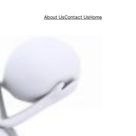
About Us
Contact Us
Home