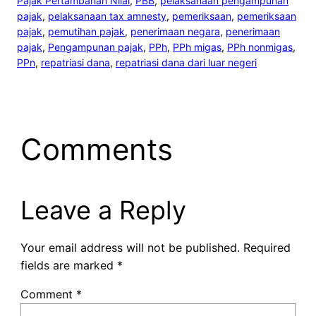
Pajak Pertambahan Nilai
, 
PBB
, 
pelaksanaan pengampunan
pajak
, 
pelaksanaan tax amnesty
, 
pemeriksaan
, 
pemeriksaan
pajak
, 
pemutihan pajak
, 
penerimaan negara
, 
penerimaan
pajak
, 
Pengampunan pajak
, 
PPh
, 
PPh migas
, 
PPh nonmigas
, 
PPn
, 
repatriasi dana
, 
repatriasi dana dari luar negeri
Comments
Leave a Reply
Your email address will not be published.
Required
fields are marked
*
Comment
*