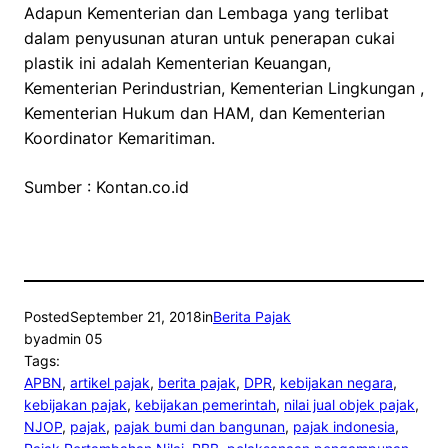
Adapun Kementerian dan Lembaga yang terlibat
dalam penyusunan aturan untuk penerapan cukai
plastik ini adalah Kementerian Keuangan,
Kementerian Perindustrian, Kementerian Lingkungan ,
Kementerian Hukum dan HAM, dan Kementerian
Koordinator Kemaritiman.
Sumber : Kontan.co.id
Posted
September 21, 2018
in
Berita Pajak
by
admin 05
Tags:
APBN
, 
artikel pajak
, 
berita pajak
, 
DPR
, 
kebijakan negara
, 
kebijakan pajak
, 
kebijakan pemerintah
, 
nilai jual objek pajak
, 
NJOP
, 
pajak
, 
pajak bumi dan bangunan
, 
pajak indonesia
, 