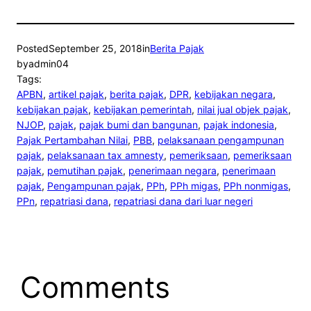
Posted
September 25, 2018
in
Berita Pajak
by
admin04
Tags:
APBN
, 
artikel pajak
, 
berita pajak
, 
DPR
, 
kebijakan negara
, 
kebijakan pajak
, 
kebijakan pemerintah
, 
nilai jual objek pajak
, 
NJOP
, 
pajak
, 
pajak bumi dan bangunan
, 
pajak indonesia
, 
Pajak Pertambahan Nilai
, 
PBB
, 
pelaksanaan pengampunan
pajak
, 
pelaksanaan tax amnesty
, 
pemeriksaan
, 
pemeriksaan
pajak
, 
pemutihan pajak
, 
penerimaan negara
, 
penerimaan
pajak
, 
Pengampunan pajak
, 
PPh
, 
PPh migas
, 
PPh nonmigas
, 
PPn
, 
repatriasi dana
, 
repatriasi dana dari luar negeri
Comments