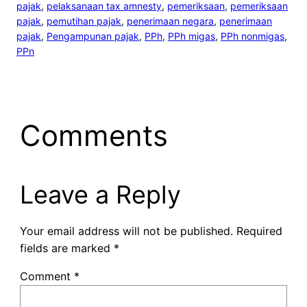
pajak
, 
pelaksanaan tax amnesty
, 
pemeriksaan
, 
pemeriksaan
pajak
, 
pemutihan pajak
, 
penerimaan negara
, 
penerimaan
pajak
, 
Pengampunan pajak
, 
PPh
, 
PPh migas
, 
PPh nonmigas
, 
PPn
Comments
Leave a Reply
Your email address will not be published.
Required
fields are marked
*
Comment
*