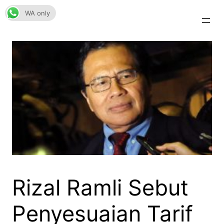
Skip
WA only
to
content
Rizal Ramli Sebut
Penyesuaian Tarif