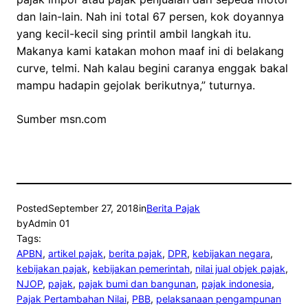
dan lain-lain. Nah ini total 67 persen, kok doyannya
yang kecil-kecil sing printil ambil langkah itu.
Makanya kami katakan mohon maaf ini di belakang
curve, telmi. Nah kalau begini caranya enggak bakal
mampu hadapin gejolak berikutnya,” tuturnya.
Sumber msn.com
Posted
September 27, 2018
in
Berita Pajak
by
Admin 01
Tags:
APBN
, 
artikel pajak
, 
berita pajak
, 
DPR
, 
kebijakan negara
, 
kebijakan pajak
, 
kebijakan pemerintah
, 
nilai jual objek pajak
, 
NJOP
, 
pajak
, 
pajak bumi dan bangunan
, 
pajak indonesia
, 
Pajak Pertambahan Nilai
, 
PBB
, 
pelaksanaan pengampunan