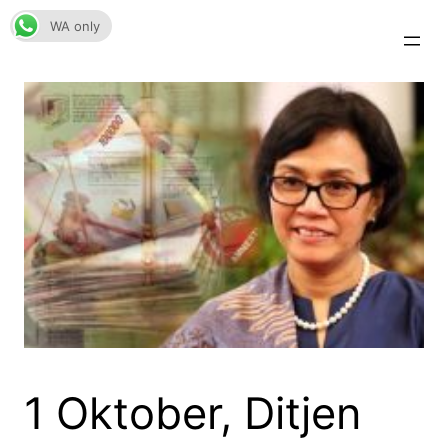
Skip
WA only
to
content
1 Oktober, Ditjen