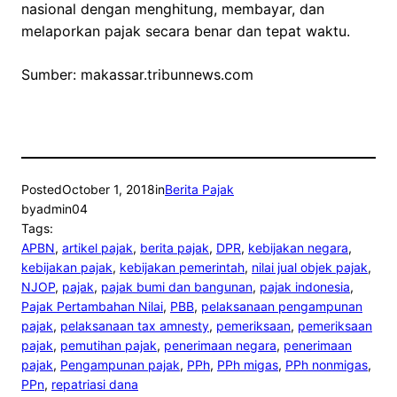
nasional dengan menghitung, membayar, dan
melaporkan pajak secara benar dan tepat waktu.
Sumber: makassar.tribunnews.com
Posted
October 1, 2018
in
Berita Pajak
by
admin04
Tags:
APBN
, 
artikel pajak
, 
berita pajak
, 
DPR
, 
kebijakan negara
, 
kebijakan pajak
, 
kebijakan pemerintah
, 
nilai jual objek pajak
, 
NJOP
, 
pajak
, 
pajak bumi dan bangunan
, 
pajak indonesia
, 
Pajak Pertambahan Nilai
, 
PBB
, 
pelaksanaan pengampunan
pajak
, 
pelaksanaan tax amnesty
, 
pemeriksaan
, 
pemeriksaan
pajak
, 
pemutihan pajak
, 
penerimaan negara
, 
penerimaan
pajak
, 
Pengampunan pajak
, 
PPh
, 
PPh migas
, 
PPh nonmigas
, 
PPn
, 
repatriasi dana