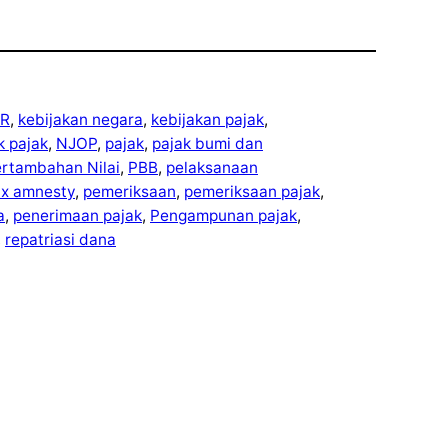
R
, 
kebijakan negara
, 
kebijakan pajak
, 
ek pajak
, 
NJOP
, 
pajak
, 
pajak bumi dan
ertambahan Nilai
, 
PBB
, 
pelaksanaan
ax amnesty
, 
pemeriksaan
, 
pemeriksaan pajak
, 
a
, 
penerimaan pajak
, 
Pengampunan pajak
, 
, 
repatriasi dana