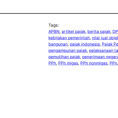
Tags:
APBN
, 
artikel pajak
, 
berita pajak
, 
DP
kebijakan pemerintah
, 
nilai jual obj
bangunan
, 
pajak indonesia
, 
Pajak P
pengampunan pajak
, 
pelaksanaan t
pemutihan pajak
, 
penerimaan negar
PPh
, 
PPh migas
, 
PPh nonmigas
, 
PPn