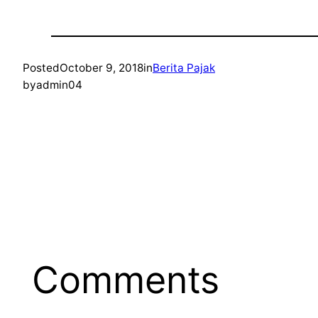
Posted
October 9, 2018
in
Berita Pajak
by
admin04
Comments