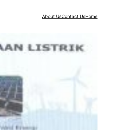
About Us
Contact Us
Home