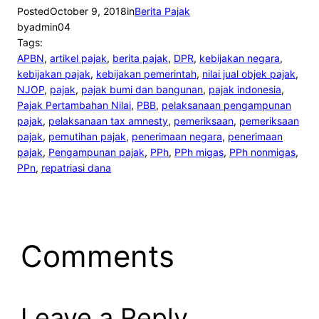
Posted
October 9, 2018
in
Berita Pajak
by
admin04
Tags:
APBN
, 
artikel pajak
, 
berita pajak
, 
DPR
, 
kebijakan negara
, 
kebijakan pajak
, 
kebijakan pemerintah
, 
nilai jual objek pajak
, 
NJOP
, 
pajak
, 
pajak bumi dan bangunan
, 
pajak indonesia
, 
Pajak Pertambahan Nilai
, 
PBB
, 
pelaksanaan pengampunan
pajak
, 
pelaksanaan tax amnesty
, 
pemeriksaan
, 
pemeriksaan
pajak
, 
pemutihan pajak
, 
penerimaan negara
, 
penerimaan
pajak
, 
Pengampunan pajak
, 
PPh
, 
PPh migas
, 
PPh nonmigas
, 
PPn
, 
repatriasi dana
Comments
Leave a Reply