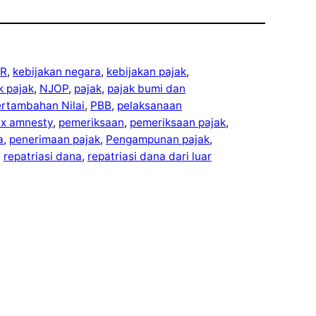
R
, 
kebijakan negara
, 
kebijakan pajak
, 
ek pajak
, 
NJOP
, 
pajak
, 
pajak bumi dan
ertambahan Nilai
, 
PBB
, 
pelaksanaan
ax amnesty
, 
pemeriksaan
, 
pemeriksaan pajak
, 
a
, 
penerimaan pajak
, 
Pengampunan pajak
, 
, 
repatriasi dana
, 
repatriasi dana dari luar