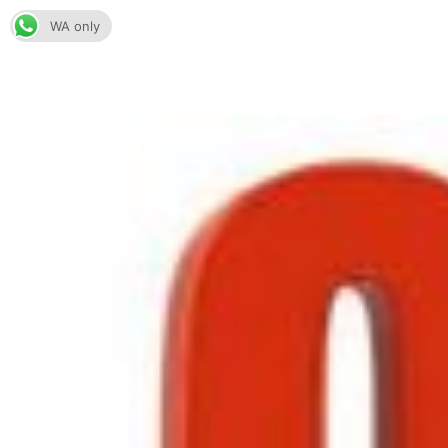
Skip
WA only
to
content