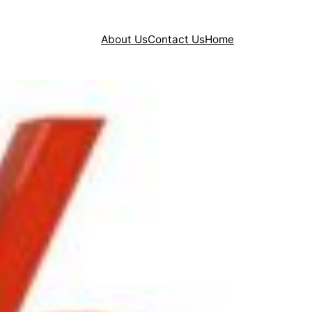
About Us
Contact Us
Home