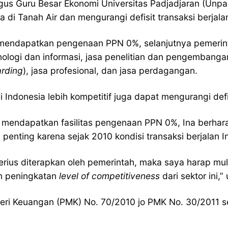
gus Guru Besar Ekonomi Universitas Padjadjaran (Unpad
i Tanah Air dan mengurangi defisit transaksi berjala
 telah mendapatkan pengenaan PPN 0%, selanjutnya pem
knologi dan informasi, jasa penelitian dan pengembanga
arding
), jasa profesional, dan jasa perdagangan.
 Indonesia lebih kompetitif juga dapat mengurangi defis
 mendapatkan fasilitas pengenaan PPN 0%, Ina berharap
 penting karena sejak 2010 kondisi transaksi berjalan I
serius diterapkan oleh pemerintah, maka saya harap mu
un peningkatan
level of competitiveness
dari sektor ini,”
Menteri Keuangan (PMK) No. 70/2010 jo PMK No. 30/201