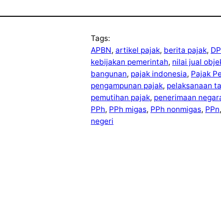
Tags:
APBN
, 
artikel pajak
, 
berita pajak
, 
DP
kebijakan pemerintah
, 
nilai jual obj
bangunan
, 
pajak indonesia
, 
Pajak P
pengampunan pajak
, 
pelaksanaan t
pemutihan pajak
, 
penerimaan negar
PPh
, 
PPh migas
, 
PPh nonmigas
, 
PPn
negeri