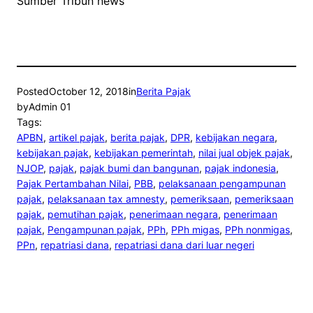
Sumber Tribun news
Posted
October 12, 2018
in
Berita Pajak
by
Admin 01
Tags:
APBN
, 
artikel pajak
, 
berita pajak
, 
DPR
, 
kebijakan negara
, 
kebijakan pajak
, 
kebijakan pemerintah
, 
nilai jual objek pajak
, 
NJOP
, 
pajak
, 
pajak bumi dan bangunan
, 
pajak indonesia
, 
Pajak Pertambahan Nilai
, 
PBB
, 
pelaksanaan pengampunan
pajak
, 
pelaksanaan tax amnesty
, 
pemeriksaan
, 
pemeriksaan
pajak
, 
pemutihan pajak
, 
penerimaan negara
, 
penerimaan
pajak
, 
Pengampunan pajak
, 
PPh
, 
PPh migas
, 
PPh nonmigas
, 
PPn
, 
repatriasi dana
, 
repatriasi dana dari luar negeri