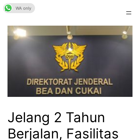
Skip
WA only
to
content
Jelang 2 Tahun
Berjalan, Fasilitas