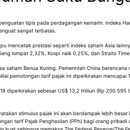
penguatan tipis pada perdagangan kemarin. Indeks Har
enguat sangat terbatas.
pu mencetak prestasi seperti indeks saham Asia lainn
ng lompat 2,32%, Kospi naik 0,25%, dan Straits Tim
ursa saham Benua Kuning. Pemerintah China berencana 
lai pemotongan tarif pajak ini diperkirakan mencapai 
 diperkirakan sebesar US$ 13,2 triliiun (Rp 200.595 tr
atakan stimulus pajak ini akan berdampak lebih besar 
n tarif Pajak Penghasilan (PPh) bagi orang pribadi d
kuat sehingga memaksa The Federal Reserve/The Fed 