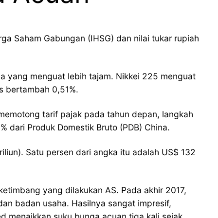
ga Saham Gabungan (IHSG) dan nilai tukar rupiah
ya yang menguat lebih tajam. Nikkei 225 menguat
es bertambah 0,51%.
memotong tarif pajak pada tahun depan, langkah
1% dari Produk Domestik Bruto (PDB) China.
iliun). Satu persen dari angka itu adalah US$ 132
ketimbang yang dilakukan AS. Pada akhir 2017,
an badan usaha. Hasilnya sangat impresif,
menaikkan suku bunga acuan tiga kali sejak