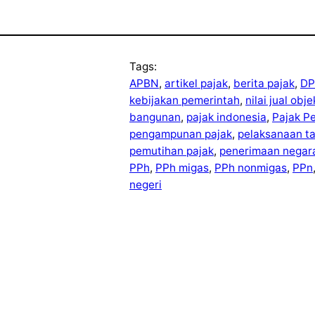
Tags:
APBN
, 
artikel pajak
, 
berita pajak
, 
DP
kebijakan pemerintah
, 
nilai jual obj
bangunan
, 
pajak indonesia
, 
Pajak P
pengampunan pajak
, 
pelaksanaan t
pemutihan pajak
, 
penerimaan negar
PPh
, 
PPh migas
, 
PPh nonmigas
, 
PPn
negeri