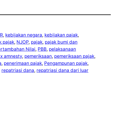
R
, 
kebijakan negara
, 
kebijakan pajak
, 
ek pajak
, 
NJOP
, 
pajak
, 
pajak bumi dan
ertambahan Nilai
, 
PBB
, 
pelaksanaan
ax amnesty
, 
pemeriksaan
, 
pemeriksaan pajak
, 
a
, 
penerimaan pajak
, 
Pengampunan pajak
, 
, 
repatriasi dana
, 
repatriasi dana dari luar