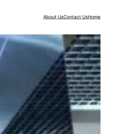
About Us
Contact Us
Home