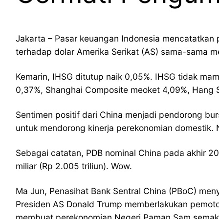
Jakarta – Pasar keuangan Indonesia mencatatkan 
terhadap dolar Amerika Serikat (AS) sama-sama m
Kemarin, IHSG ditutup naik 0,05%. IHSG tidak mam
0,37%, Shanghai Composite meoket 4,09%, Hang Se
Sentimen positif dari China menjadi pendorong b
untuk mendorong kinerja perekonomian domestik. Ni
Sebagai catatan, PDB nominal China pada akhir 2018
miliar (Rp 2.005 triliun). Wow.
Ma Jun, Penasihat Bank Sentral China (PBoC) meny
Presiden AS Donald Trump memberlakukan pemotonga
membuat perekonomian Negeri Paman Sam semakin 