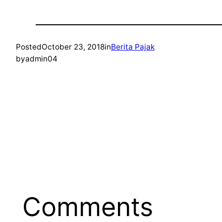
Posted
October 23, 2018
in
Berita Pajak
by
admin04
Comments