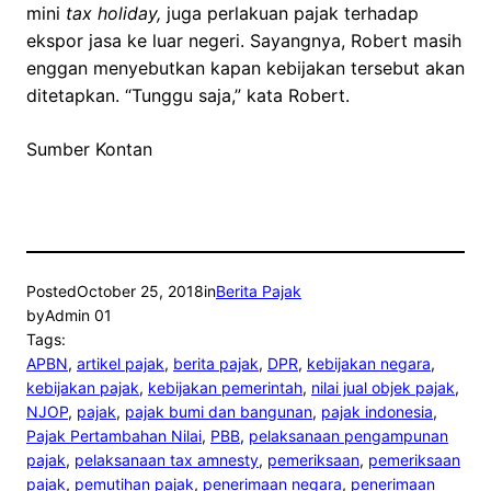
mini
tax holiday,
juga perlakuan pajak terhadap
ekspor jasa ke luar negeri. Sayangnya, Robert masih
enggan menyebutkan kapan kebijakan tersebut akan
ditetapkan. “Tunggu saja,” kata Robert.
Sumber Kontan
Posted
October 25, 2018
in
Berita Pajak
by
Admin 01
Tags:
APBN
, 
artikel pajak
, 
berita pajak
, 
DPR
, 
kebijakan negara
, 
kebijakan pajak
, 
kebijakan pemerintah
, 
nilai jual objek pajak
, 
NJOP
, 
pajak
, 
pajak bumi dan bangunan
, 
pajak indonesia
, 
Pajak Pertambahan Nilai
, 
PBB
, 
pelaksanaan pengampunan
pajak
, 
pelaksanaan tax amnesty
, 
pemeriksaan
, 
pemeriksaan
pajak
, 
pemutihan pajak
, 
penerimaan negara
, 
penerimaan