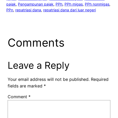
pajak
, 
Pengampunan pajak
, 
PPh
, 
PPh migas
, 
PPh nonmigas
, 
PPn
, 
repatriasi dana
, 
repatriasi dana dari luar negeri
Comments
Leave a Reply
Your email address will not be published.
Required
fields are marked
*
Comment
*