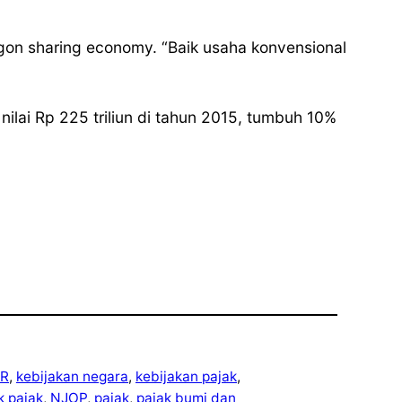
argon sharing economy. “Baik usaha konvensional
nilai Rp 225 triliun di tahun 2015, tumbuh 10%
R
, 
kebijakan negara
, 
kebijakan pajak
, 
ek pajak
, 
NJOP
, 
pajak
, 
pajak bumi dan