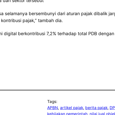
 dari sektor tersebut
bisa selamanya bersembunyi dari aturan pajak dibalik j
ontribusi pajak,” tambah dia.
i digital berkontribusi 7,2% terhadap total PDB dengan 
Tags:
APBN
, 
artikel pajak
, 
berita pajak
, 
DP
kebijakan pemerintah
, 
nilai jual obj