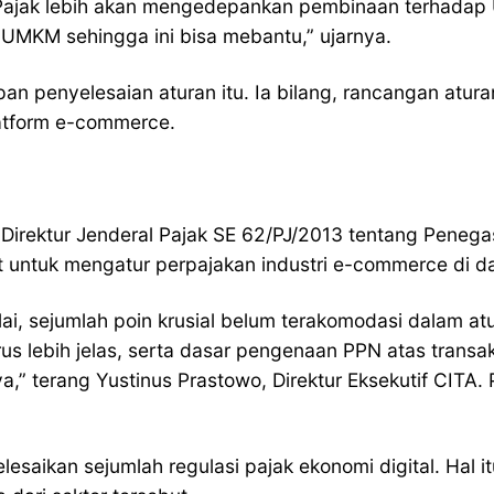
 Pajak lebih akan mengedepankan pembinaan terhadap U
UMKM sehingga ini bisa mebantu,” ujarnya.
penyelesaian aturan itu. Ia bilang, rancangan aturann
latform e-commerce.
 Direktur Jenderal Pajak SE 62/PJ/2013 tentang Penega
untuk mengatur perpajakan industri e-commerce di da
lai, sejumlah poin krusial belum terakomodasi dalam at
rus lebih jelas, serta dasar pengenaan PPN atas tran
” terang Yustinus Prastowo, Direktur Eksekutif CITA. P
saikan sejumlah regulasi pajak ekonomi digital. Hal 