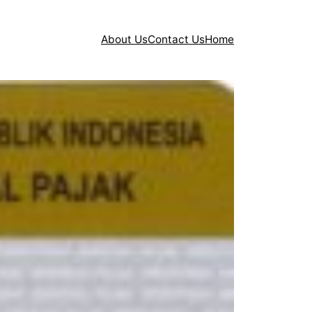
About Us
Contact Us
Home