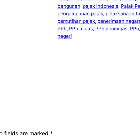
bangunan
, 
pajak indonesia
, 
Pajak P
pengampunan pajak
, 
pelaksanaan t
pemutihan pajak
, 
penerimaan negar
PPh
, 
PPh migas
, 
PPh nonmigas
, 
PPn
negeri
d fields are marked
*