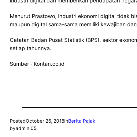
industri digital dan memberikan pendapatan negara
Menurut Prastowo, industri ekonomi digital tidak 
maupun digital sama-sama memiliki kewajiban dan k
Catatan Badan Pusat Statistik (BPS), sektor ekonom
setiap tahunnya.
Sumber : Kontan.co.id
Posted
October 26, 2018
in
Berita Pajak
by
admin 05