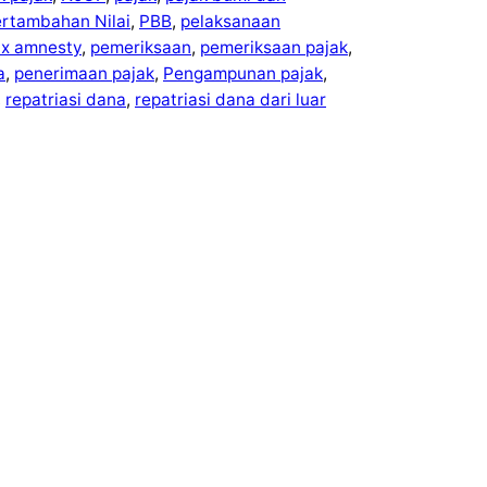
ertambahan Nilai
, 
PBB
, 
pelaksanaan
ax amnesty
, 
pemeriksaan
, 
pemeriksaan pajak
, 
a
, 
penerimaan pajak
, 
Pengampunan pajak
, 
, 
repatriasi dana
, 
repatriasi dana dari luar