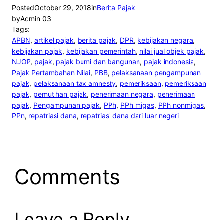
Posted
October 29, 2018
in
Berita Pajak
by
Admin 03
Tags:
APBN
, 
artikel pajak
, 
berita pajak
, 
DPR
, 
kebijakan negara
, 
kebijakan pajak
, 
kebijakan pemerintah
, 
nilai jual objek pajak
, 
NJOP
, 
pajak
, 
pajak bumi dan bangunan
, 
pajak indonesia
, 
Pajak Pertambahan Nilai
, 
PBB
, 
pelaksanaan pengampunan
pajak
, 
pelaksanaan tax amnesty
, 
pemeriksaan
, 
pemeriksaan
pajak
, 
pemutihan pajak
, 
penerimaan negara
, 
penerimaan
pajak
, 
Pengampunan pajak
, 
PPh
, 
PPh migas
, 
PPh nonmigas
, 
PPn
, 
repatriasi dana
, 
repatriasi dana dari luar negeri
Comments
Leave a Reply