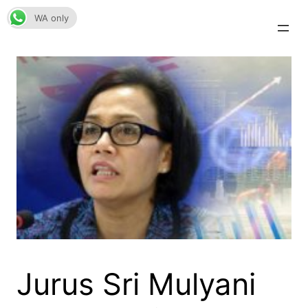
Skip
WA only
to
content
Jurus Sri Mulyani