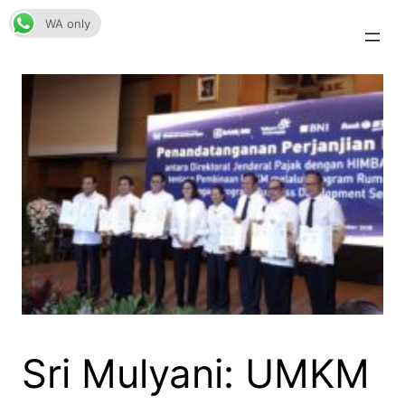
Skip
WA only
to
content
Sri Mulyani: UMKM