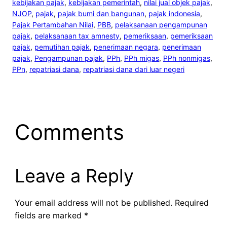
kebijakan pajak
, 
kebijakan pemerintah
, 
nilai jual objek pajak
, 
NJOP
, 
pajak
, 
pajak bumi dan bangunan
, 
pajak indonesia
, 
Pajak Pertambahan Nilai
, 
PBB
, 
pelaksanaan pengampunan
pajak
, 
pelaksanaan tax amnesty
, 
pemeriksaan
, 
pemeriksaan
pajak
, 
pemutihan pajak
, 
penerimaan negara
, 
penerimaan
pajak
, 
Pengampunan pajak
, 
PPh
, 
PPh migas
, 
PPh nonmigas
, 
PPn
, 
repatriasi dana
, 
repatriasi dana dari luar negeri
Comments
Leave a Reply
Your email address will not be published.
Required
fields are marked
*