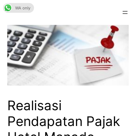
Skip
WA only
to
content
Realisasi
Pendapatan Pajak