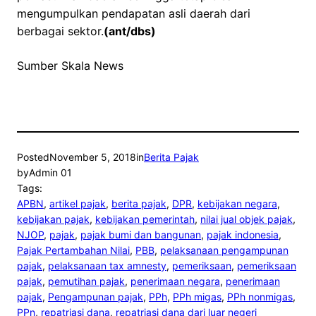
mengumpulkan pendapatan asli daerah dari
berbagai sektor.
(ant/dbs)
Sumber Skala News
Posted
November 5, 2018
in
Berita Pajak
by
Admin 01
Tags:
APBN
, 
artikel pajak
, 
berita pajak
, 
DPR
, 
kebijakan negara
, 
kebijakan pajak
, 
kebijakan pemerintah
, 
nilai jual objek pajak
, 
NJOP
, 
pajak
, 
pajak bumi dan bangunan
, 
pajak indonesia
, 
Pajak Pertambahan Nilai
, 
PBB
, 
pelaksanaan pengampunan
pajak
, 
pelaksanaan tax amnesty
, 
pemeriksaan
, 
pemeriksaan
pajak
, 
pemutihan pajak
, 
penerimaan negara
, 
penerimaan
pajak
, 
Pengampunan pajak
, 
PPh
, 
PPh migas
, 
PPh nonmigas
, 
PPn
, 
repatriasi dana
, 
repatriasi dana dari luar negeri