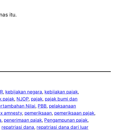
as itu.
R
, 
kebijakan negara
, 
kebijakan pajak
, 
ek pajak
, 
NJOP
, 
pajak
, 
pajak bumi dan
ertambahan Nilai
, 
PBB
, 
pelaksanaan
ax amnesty
, 
pemeriksaan
, 
pemeriksaan pajak
, 
a
, 
penerimaan pajak
, 
Pengampunan pajak
, 
, 
repatriasi dana
, 
repatriasi dana dari luar