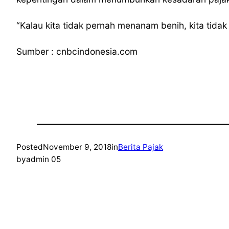
“Kalau kita tidak pernah menanam benih, kita tida
Sumber : cnbcindonesia.com
Posted
November 9, 2018
in
Berita Pajak
by
admin 05