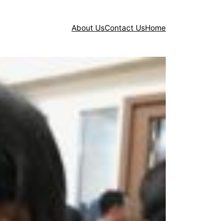
About Us
Contact Us
Home