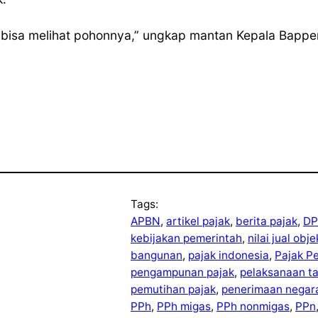
k bisa melihat pohonnya,” ungkap mantan Kepala Bappen
Tags:
APBN
, 
artikel pajak
, 
berita pajak
, 
DP
kebijakan pemerintah
, 
nilai jual obj
bangunan
, 
pajak indonesia
, 
Pajak P
pengampunan pajak
, 
pelaksanaan t
pemutihan pajak
, 
penerimaan negar
PPh
, 
PPh migas
, 
PPh nonmigas
, 
PPn