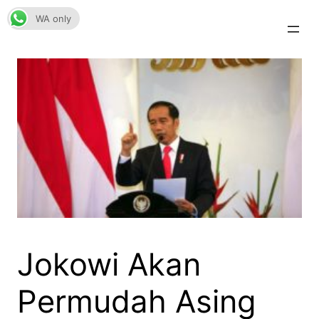
Skip
WA only
to
content
Jokowi Akan
Permudah Asing