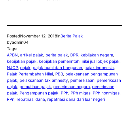
Posted
November 12, 2018
in
Berita Pajak
by
admin04
Tags:
APBN
, 
artikel pajak
, 
berita pajak
, 
DPR
, 
kebijakan negara
, 
kebijakan pajak
, 
kebijakan pemerintah
, 
nilai jual objek pajak
, 
NJOP
, 
pajak
, 
pajak bumi dan bangunan
, 
pajak indonesia
, 
Pajak Pertambahan Nilai
, 
PBB
, 
pelaksanaan pengampunan
pajak
, 
pelaksanaan tax amnesty
, 
pemeriksaan
, 
pemeriksaan
pajak
, 
pemutihan pajak
, 
penerimaan negara
, 
penerimaan
pajak
, 
Pengampunan pajak
, 
PPh
, 
PPh migas
, 
PPh nonmigas
, 
PPn
, 
repatriasi dana
, 
repatriasi dana dari luar negeri