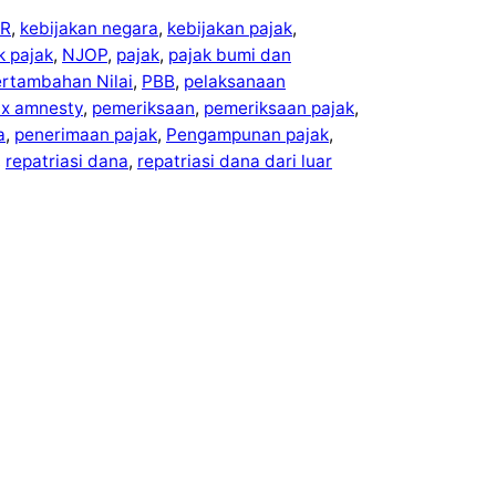
R
, 
kebijakan negara
, 
kebijakan pajak
, 
ek pajak
, 
NJOP
, 
pajak
, 
pajak bumi dan
ertambahan Nilai
, 
PBB
, 
pelaksanaan
ax amnesty
, 
pemeriksaan
, 
pemeriksaan pajak
, 
a
, 
penerimaan pajak
, 
Pengampunan pajak
, 
, 
repatriasi dana
, 
repatriasi dana dari luar