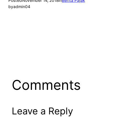
Posted
November 14, 2018
in
Berita Pajak
by
admin04
Comments
Leave a Reply