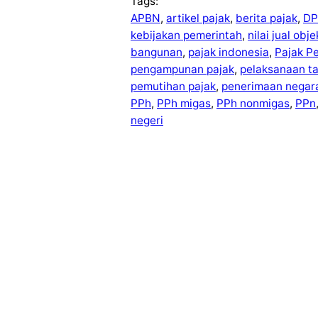
Tags:
APBN
, 
artikel pajak
, 
berita pajak
, 
DP
kebijakan pemerintah
, 
nilai jual obj
bangunan
, 
pajak indonesia
, 
Pajak P
pengampunan pajak
, 
pelaksanaan t
pemutihan pajak
, 
penerimaan negar
PPh
, 
PPh migas
, 
PPh nonmigas
, 
PPn
negeri