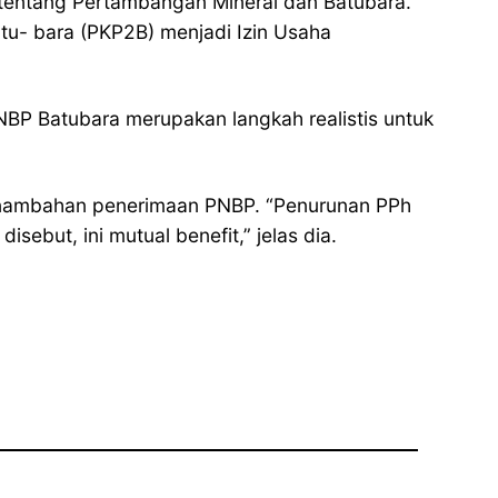
0 tentang Pertambangan Mineral dan Batubara.
tu- bara (PKP2B) menjadi Izin Usaha
NBP Batubara merupakan langkah realistis untuk
 penambahan penerimaan PNBP. “Penurunan PPh
but, ini mutual benefit,” jelas dia.