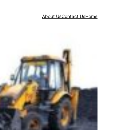
About Us
Contact Us
Home