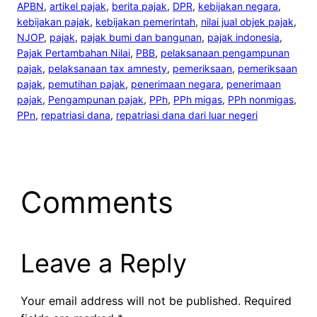
APBN
, 
artikel pajak
, 
berita pajak
, 
DPR
, 
kebijakan negara
, 
kebijakan pajak
, 
kebijakan pemerintah
, 
nilai jual objek pajak
, 
NJOP
, 
pajak
, 
pajak bumi dan bangunan
, 
pajak indonesia
, 
Pajak Pertambahan Nilai
, 
PBB
, 
pelaksanaan pengampunan
pajak
, 
pelaksanaan tax amnesty
, 
pemeriksaan
, 
pemeriksaan
pajak
, 
pemutihan pajak
, 
penerimaan negara
, 
penerimaan
pajak
, 
Pengampunan pajak
, 
PPh
, 
PPh migas
, 
PPh nonmigas
, 
PPn
, 
repatriasi dana
, 
repatriasi dana dari luar negeri
Comments
Leave a Reply
Your email address will not be published.
Required