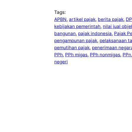
Tags:
APBN
, 
artikel pajak
, 
berita pajak
, 
DP
kebijakan pemerintah
, 
nilai jual obj
bangunan
, 
pajak indonesia
, 
Pajak P
pengampunan pajak
, 
pelaksanaan t
pemutihan pajak
, 
penerimaan negar
PPh
, 
PPh migas
, 
PPh nonmigas
, 
PPn
negeri