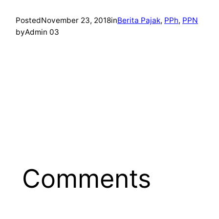
Posted
November 23, 2018
in
Berita Pajak
, 
PPh
, 
PPN
by
Admin 03
Comments