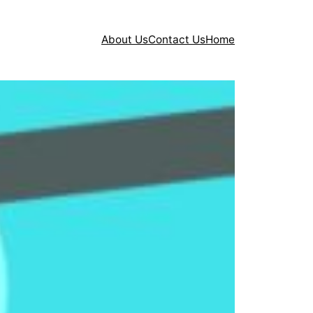
About Us
Contact Us
Home