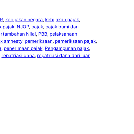
R
, 
kebijakan negara
, 
kebijakan pajak
, 
ek pajak
, 
NJOP
, 
pajak
, 
pajak bumi dan
ertambahan Nilai
, 
PBB
, 
pelaksanaan
ax amnesty
, 
pemeriksaan
, 
pemeriksaan pajak
, 
a
, 
penerimaan pajak
, 
Pengampunan pajak
, 
, 
repatriasi dana
, 
repatriasi dana dari luar