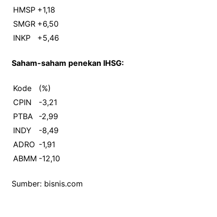
HMSP
+1,18
SMGR
+6,50
INKP
+5,46
Saham-saham penekan IHSG:
Kode
(%)
CPIN
-3,21
PTBA
-2,99
INDY
-8,49
ADRO
-1,91
ABMM
-12,10
Sumber: bisnis.com