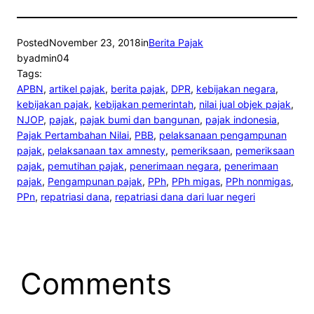
Posted
November 23, 2018
in
Berita Pajak
by
admin04
Tags:
APBN
, 
artikel pajak
, 
berita pajak
, 
DPR
, 
kebijakan negara
, 
kebijakan pajak
, 
kebijakan pemerintah
, 
nilai jual objek pajak
, 
NJOP
, 
pajak
, 
pajak bumi dan bangunan
, 
pajak indonesia
, 
Pajak Pertambahan Nilai
, 
PBB
, 
pelaksanaan pengampunan
pajak
, 
pelaksanaan tax amnesty
, 
pemeriksaan
, 
pemeriksaan
pajak
, 
pemutihan pajak
, 
penerimaan negara
, 
penerimaan
pajak
, 
Pengampunan pajak
, 
PPh
, 
PPh migas
, 
PPh nonmigas
, 
PPn
, 
repatriasi dana
, 
repatriasi dana dari luar negeri
Comments