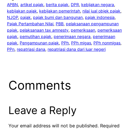
APBN
, 
artikel pajak
, 
berita pajak
, 
DPR
, 
kebijakan negara
, 
kebijakan pajak
, 
kebijakan pemerintah
, 
nilai jual objek pajak
, 
NJOP
, 
pajak
, 
pajak bumi dan bangunan
, 
pajak indonesia
, 
Pajak Pertambahan Nilai
, 
PBB
, 
pelaksanaan pengampunan
pajak
, 
pelaksanaan tax amnesty
, 
pemeriksaan
, 
pemeriksaan
pajak
, 
pemutihan pajak
, 
penerimaan negara
, 
penerimaan
pajak
, 
Pengampunan pajak
, 
PPh
, 
PPh migas
, 
PPh nonmigas
, 
PPn
, 
repatriasi dana
, 
repatriasi dana dari luar negeri
Comments
Leave a Reply
Your email address will not be published.
Required