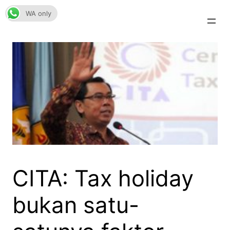
Skip
WA only
to
content
CITA: Tax holiday
bukan satu-