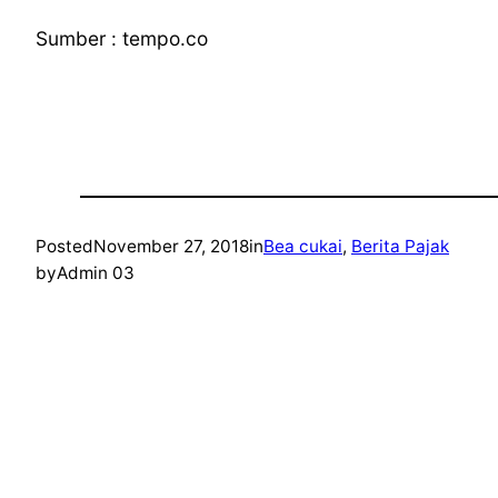
Sumber : tempo.co
Posted
November 27, 2018
in
Bea cukai
, 
Berita Pajak
by
Admin 03