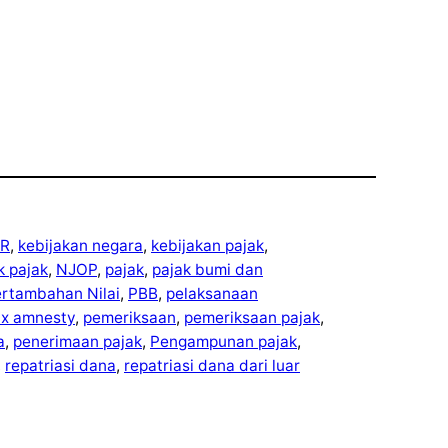
R
, 
kebijakan negara
, 
kebijakan pajak
, 
ek pajak
, 
NJOP
, 
pajak
, 
pajak bumi dan
ertambahan Nilai
, 
PBB
, 
pelaksanaan
ax amnesty
, 
pemeriksaan
, 
pemeriksaan pajak
, 
a
, 
penerimaan pajak
, 
Pengampunan pajak
, 
, 
repatriasi dana
, 
repatriasi dana dari luar