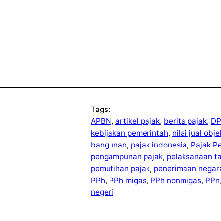
Tags:
APBN
, 
artikel pajak
, 
berita pajak
, 
DP
kebijakan pemerintah
, 
nilai jual obj
bangunan
, 
pajak indonesia
, 
Pajak P
pengampunan pajak
, 
pelaksanaan t
pemutihan pajak
, 
penerimaan negar
PPh
, 
PPh migas
, 
PPh nonmigas
, 
PPn
negeri