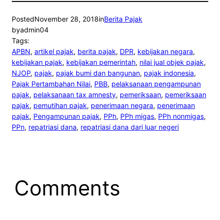
Posted
November 28, 2018
in
Berita Pajak
by
admin04
Tags:
APBN
, 
artikel pajak
, 
berita pajak
, 
DPR
, 
kebijakan negara
, 
kebijakan pajak
, 
kebijakan pemerintah
, 
nilai jual objek pajak
, 
NJOP
, 
pajak
, 
pajak bumi dan bangunan
, 
pajak indonesia
, 
Pajak Pertambahan Nilai
, 
PBB
, 
pelaksanaan pengampunan
pajak
, 
pelaksanaan tax amnesty
, 
pemeriksaan
, 
pemeriksaan
pajak
, 
pemutihan pajak
, 
penerimaan negara
, 
penerimaan
pajak
, 
Pengampunan pajak
, 
PPh
, 
PPh migas
, 
PPh nonmigas
, 
PPn
, 
repatriasi dana
, 
repatriasi dana dari luar negeri
Comments