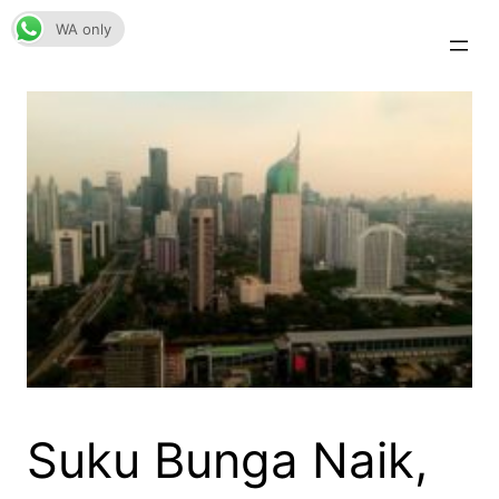
Skip
WA only
to
content
Suku Bunga Naik,