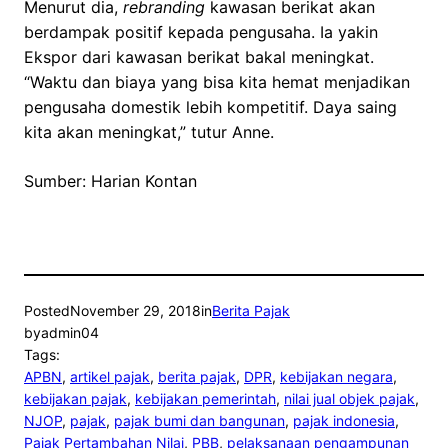
Menurut dia,
rebranding
kawasan berikat akan
berdampak positif kepada pengusaha. Ia yakin
Ekspor dari kawasan berikat bakal meningkat.
“Waktu dan biaya yang bisa kita hemat menjadikan
pengusaha domestik lebih kompetitif. Daya saing
kita akan meningkat,” tutur Anne.
Sumber: Harian Kontan
Posted
November 29, 2018
in
Berita Pajak
by
admin04
Tags:
APBN
, 
artikel pajak
, 
berita pajak
, 
DPR
, 
kebijakan negara
, 
kebijakan pajak
, 
kebijakan pemerintah
, 
nilai jual objek pajak
, 
NJOP
, 
pajak
, 
pajak bumi dan bangunan
, 
pajak indonesia
, 
Pajak Pertambahan Nilai
, 
PBB
, 
pelaksanaan pengampunan