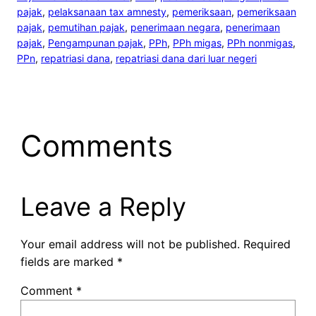
pajak
, 
pelaksanaan tax amnesty
, 
pemeriksaan
, 
pemeriksaan
pajak
, 
pemutihan pajak
, 
penerimaan negara
, 
penerimaan
pajak
, 
Pengampunan pajak
, 
PPh
, 
PPh migas
, 
PPh nonmigas
, 
PPn
, 
repatriasi dana
, 
repatriasi dana dari luar negeri
Comments
Leave a Reply
Your email address will not be published.
Required
fields are marked
*
Comment
*