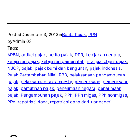
Posted
December 3, 2018
in
Berita Pajak
, 
PPN
by
Admin 03
Tags:
APBN
, 
artikel pajak
, 
berita pajak
, 
DPR
, 
kebijakan negara
, 
kebijakan pajak
, 
kebijakan pemerintah
, 
nilai jual objek pajak
, 
NJOP
, 
pajak
, 
pajak bumi dan bangunan
, 
pajak indonesia
, 
Pajak Pertambahan Nilai
, 
PBB
, 
pelaksanaan pengampunan
pajak
, 
pelaksanaan tax amnesty
, 
pemeriksaan
, 
pemeriksaan
pajak
, 
pemutihan pajak
, 
penerimaan negara
, 
penerimaan
pajak
, 
Pengampunan pajak
, 
PPh
, 
PPh migas
, 
PPh nonmigas
, 
PPn
, 
repatriasi dana
, 
repatriasi dana dari luar negeri