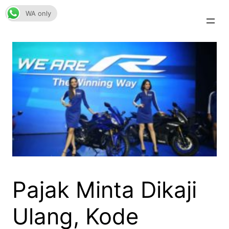
Skip
WA only
to
content
Pajak Minta Dikaji
Ulang, Kode