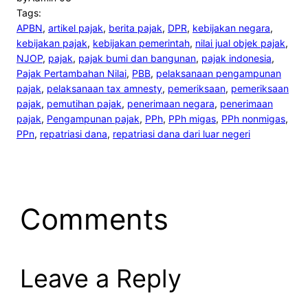
Tags:
APBN
, 
artikel pajak
, 
berita pajak
, 
DPR
, 
kebijakan negara
, 
kebijakan pajak
, 
kebijakan pemerintah
, 
nilai jual objek pajak
, 
NJOP
, 
pajak
, 
pajak bumi dan bangunan
, 
pajak indonesia
, 
Pajak Pertambahan Nilai
, 
PBB
, 
pelaksanaan pengampunan
pajak
, 
pelaksanaan tax amnesty
, 
pemeriksaan
, 
pemeriksaan
pajak
, 
pemutihan pajak
, 
penerimaan negara
, 
penerimaan
pajak
, 
Pengampunan pajak
, 
PPh
, 
PPh migas
, 
PPh nonmigas
, 
PPn
, 
repatriasi dana
, 
repatriasi dana dari luar negeri
Comments
Leave a Reply