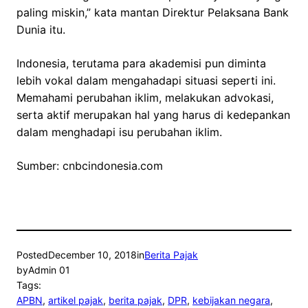
paling miskin,” kata mantan Direktur Pelaksana Bank
Dunia itu.
Indonesia, terutama para akademisi pun diminta
lebih vokal dalam mengahadapi situasi seperti ini.
Memahami perubahan iklim, melakukan advokasi,
serta aktif merupakan hal yang harus di kedepankan
dalam menghadapi isu perubahan iklim.
Sumber: cnbcindonesia.com
Posted
December 10, 2018
in
Berita Pajak
by
Admin 01
Tags:
APBN
, 
artikel pajak
, 
berita pajak
, 
DPR
, 
kebijakan negara
, 