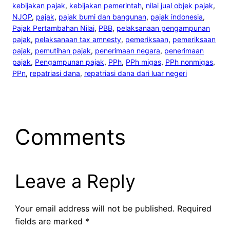
kebijakan pajak
, 
kebijakan pemerintah
, 
nilai jual objek pajak
, 
NJOP
, 
pajak
, 
pajak bumi dan bangunan
, 
pajak indonesia
, 
Pajak Pertambahan Nilai
, 
PBB
, 
pelaksanaan pengampunan
pajak
, 
pelaksanaan tax amnesty
, 
pemeriksaan
, 
pemeriksaan
pajak
, 
pemutihan pajak
, 
penerimaan negara
, 
penerimaan
pajak
, 
Pengampunan pajak
, 
PPh
, 
PPh migas
, 
PPh nonmigas
, 
PPn
, 
repatriasi dana
, 
repatriasi dana dari luar negeri
Comments
Leave a Reply
Your email address will not be published.
Required
fields are marked
*