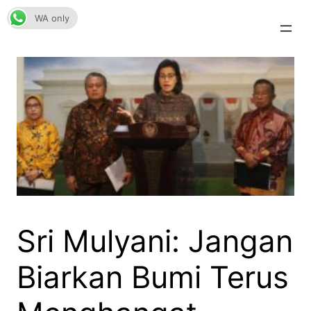
Skip
WA only
to
content
Sri Mulyani: Jangan
Biarkan Bumi Terus