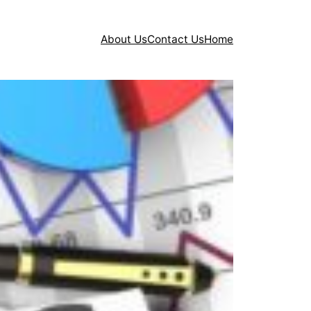
About Us
Contact Us
Home