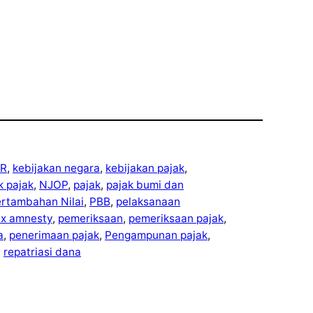
R
, 
kebijakan negara
, 
kebijakan pajak
, 
ek pajak
, 
NJOP
, 
pajak
, 
pajak bumi dan
ertambahan Nilai
, 
PBB
, 
pelaksanaan
ax amnesty
, 
pemeriksaan
, 
pemeriksaan pajak
, 
a
, 
penerimaan pajak
, 
Pengampunan pajak
, 
, 
repatriasi dana