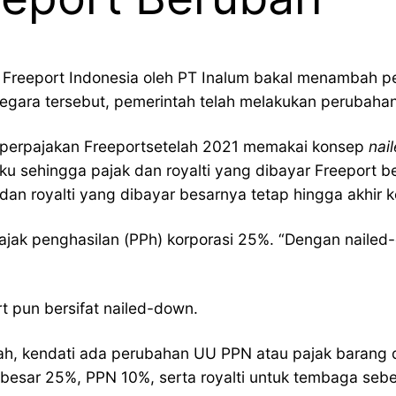
 Freeport Indonesia oleh PT Inalum bakal menambah pe
gara tersebut, pemerintah telah melakukan perubahan
a perpajakan Freeportsetelah 2021 memakai konsep
nai
laku sehingga pajak dan royalti yang dibayar Freeport
 dan royalti yang dibayar besarnya tetap hingga akhir k
jak penghasilan (PPh) korporasi 25%. “Dengan nailed
 pun bersifat nailed-down.
h, kendati ada perubahan UU PPN atau pajak barang da
ebesar 25%, PPN 10%, serta royalti untuk tembaga se