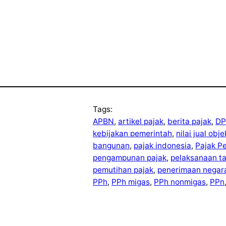
Tags:
APBN
, 
artikel pajak
, 
berita pajak
, 
DP
kebijakan pemerintah
, 
nilai jual obj
bangunan
, 
pajak indonesia
, 
Pajak P
pengampunan pajak
, 
pelaksanaan t
pemutihan pajak
, 
penerimaan negar
PPh
, 
PPh migas
, 
PPh nonmigas
, 
PPn