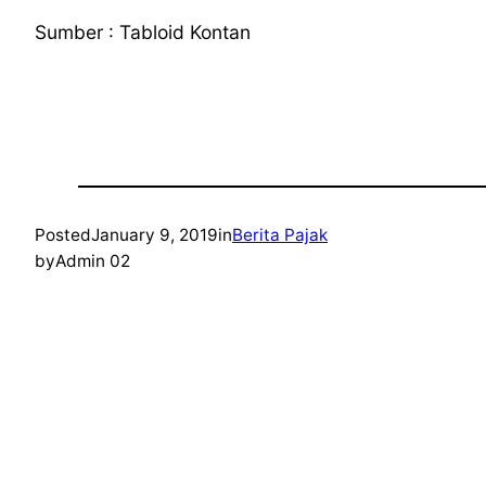
Sumber : Tabloid Kontan
Posted
January 9, 2019
in
Berita Pajak
by
Admin 02