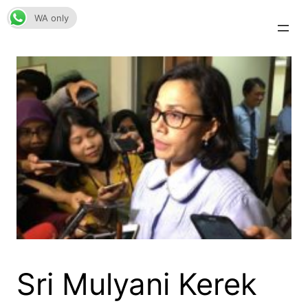
Skip
WA only
to
content
Sri Mulyani Kerek