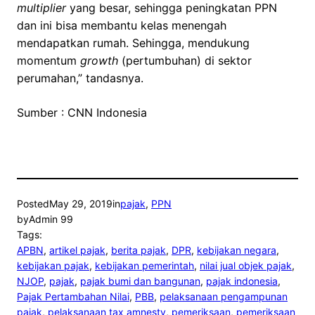
multiplier
yang besar, sehingga peningkatan PPN
dan ini bisa membantu kelas menengah
mendapatkan rumah. Sehingga, mendukung
momentum
growth
(pertumbuhan) di sektor
perumahan,” tandasnya.
Sumber : CNN Indonesia
Posted
May 29, 2019
in
pajak
, 
PPN
by
Admin 99
Tags:
APBN
, 
artikel pajak
, 
berita pajak
, 
DPR
, 
kebijakan negara
, 
kebijakan pajak
, 
kebijakan pemerintah
, 
nilai jual objek pajak
, 
NJOP
, 
pajak
, 
pajak bumi dan bangunan
, 
pajak indonesia
, 
Pajak Pertambahan Nilai
, 
PBB
, 
pelaksanaan pengampunan
pajak
, 
pelaksanaan tax amnesty
, 
pemeriksaan
, 
pemeriksaan