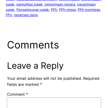
pajak
, 
pemutihan pajak
, 
penerimaan negara
, 
penerimaan
pajak
, 
Pengampunan pajak
, 
PPh
, 
PPh migas
, 
PPh nonmigas
, 
PPn
, 
repatriasi dana
Comments
Leave a Reply
Your email address will not be published.
Required
fields are marked
*
Comment
*