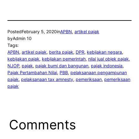
Posted
February 5, 2020
in
APBN
, 
artikel pajak
by
Admin 10
Tags:
APBN
, 
artikel pajak
, 
berita pajak
, 
DPR
, 
kebijakan negara
, 
kebijakan pajak
, 
kebijakan pemerintah
, 
nilai jual objek pajak
, 
NJOP
, 
pajak
, 
pajak bumi dan bangunan
, 
pajak indonesia
, 
Pajak Pertambahan Nilai
, 
PBB
, 
pelaksanaan pengampunan
pajak
, 
pelaksanaan tax amnesty
, 
pemeriksaan
, 
pemeriksaan
pajak
Comments