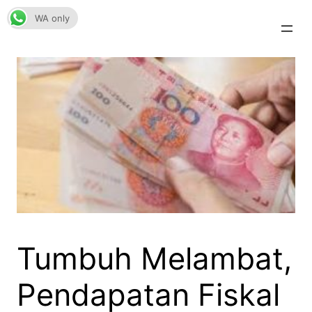
Skip
WA only
to
content
Tumbuh Melambat,
Pendapatan Fiskal