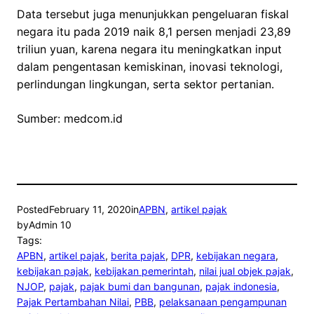
Data tersebut juga menunjukkan pengeluaran fiskal
negara itu pada 2019 naik 8,1 persen menjadi 23,89
triliun yuan, karena negara itu meningkatkan input
dalam pengentasan kemiskinan, inovasi teknologi,
perlindungan lingkungan, serta sektor pertanian.
Sumber: medcom.id
Posted
February 11, 2020
in
APBN
, 
artikel pajak
by
Admin 10
Tags:
APBN
, 
artikel pajak
, 
berita pajak
, 
DPR
, 
kebijakan negara
, 
kebijakan pajak
, 
kebijakan pemerintah
, 
nilai jual objek pajak
, 
NJOP
, 
pajak
, 
pajak bumi dan bangunan
, 
pajak indonesia
, 
Pajak Pertambahan Nilai
, 
PBB
, 
pelaksanaan pengampunan