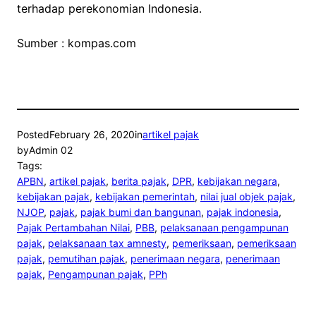
terhadap perekonomian Indonesia.
Sumber : kompas.com
Posted
February 26, 2020
in
artikel pajak
by
Admin 02
Tags:
APBN
, 
artikel pajak
, 
berita pajak
, 
DPR
, 
kebijakan negara
, 
kebijakan pajak
, 
kebijakan pemerintah
, 
nilai jual objek pajak
, 
NJOP
, 
pajak
, 
pajak bumi dan bangunan
, 
pajak indonesia
, 
Pajak Pertambahan Nilai
, 
PBB
, 
pelaksanaan pengampunan
pajak
, 
pelaksanaan tax amnesty
, 
pemeriksaan
, 
pemeriksaan
pajak
, 
pemutihan pajak
, 
penerimaan negara
, 
penerimaan
pajak
, 
Pengampunan pajak
, 
PPh