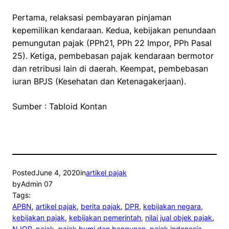
Pertama, relaksasi pembayaran pinjaman
kepemilikan kendaraan. Kedua, kebijakan penundaan
pemungutan pajak (PPh21, PPh 22 Impor, PPh Pasal
25). Ketiga, pembebasan pajak kendaraan bermotor
dan retribusi lain di daerah. Keempat, pembebasan
iuran BPJS (Kesehatan dan Ketenagakerjaan).
Sumber : Tabloid Kontan
Posted
June 4, 2020
in
artikel pajak
by
Admin 07
Tags:
APBN
, 
artikel pajak
, 
berita pajak
, 
DPR
, 
kebijakan negara
, 
kebijakan pajak
, 
kebijakan pemerintah
, 
nilai jual objek pajak
, 
NJOP
, 
pajak
, 
pajak bumi dan bangunan
, 
pajak indonesia
, 