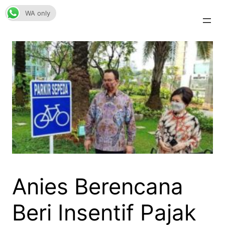
Skip
WA only
to
content
Anies Berencana
Beri Insentif Pajak