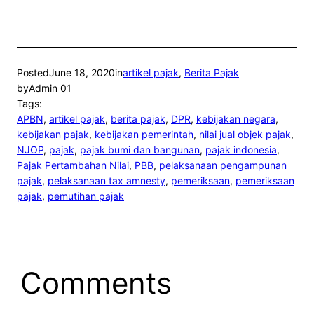
Posted
June 18, 2020
in
artikel pajak
, 
Berita Pajak
by
Admin 01
Tags:
APBN
, 
artikel pajak
, 
berita pajak
, 
DPR
, 
kebijakan negara
, 
kebijakan pajak
, 
kebijakan pemerintah
, 
nilai jual objek pajak
, 
NJOP
, 
pajak
, 
pajak bumi dan bangunan
, 
pajak indonesia
, 
Pajak Pertambahan Nilai
, 
PBB
, 
pelaksanaan pengampunan
pajak
, 
pelaksanaan tax amnesty
, 
pemeriksaan
, 
pemeriksaan
pajak
, 
pemutihan pajak
Comments