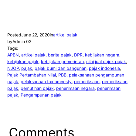
Posted
June 22, 2020
in
artikel pajak
by
Admin 02
Tags:
APBN
, 
artikel pajak
, 
berita pajak
, 
DPR
, 
kebijakan negara
, 
kebijakan pajak
, 
kebijakan pemerintah
, 
nilai jual objek pajak
, 
NJOP
, 
pajak
, 
pajak bumi dan bangunan
, 
pajak indonesia
, 
Pajak Pertambahan Nilai
, 
PBB
, 
pelaksanaan pengampunan
pajak
, 
pelaksanaan tax amnesty
, 
pemeriksaan
, 
pemeriksaan
pajak
, 
pemutihan pajak
, 
penerimaan negara
, 
penerimaan
pajak
, 
Pengampunan pajak
Comments