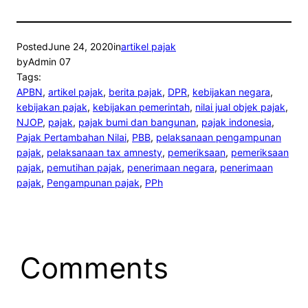
Posted
June 24, 2020
in
artikel pajak
by
Admin 07
Tags:
APBN
, 
artikel pajak
, 
berita pajak
, 
DPR
, 
kebijakan negara
, 
kebijakan pajak
, 
kebijakan pemerintah
, 
nilai jual objek pajak
, 
NJOP
, 
pajak
, 
pajak bumi dan bangunan
, 
pajak indonesia
, 
Pajak Pertambahan Nilai
, 
PBB
, 
pelaksanaan pengampunan
pajak
, 
pelaksanaan tax amnesty
, 
pemeriksaan
, 
pemeriksaan
pajak
, 
pemutihan pajak
, 
penerimaan negara
, 
penerimaan
pajak
, 
Pengampunan pajak
, 
PPh
Comments