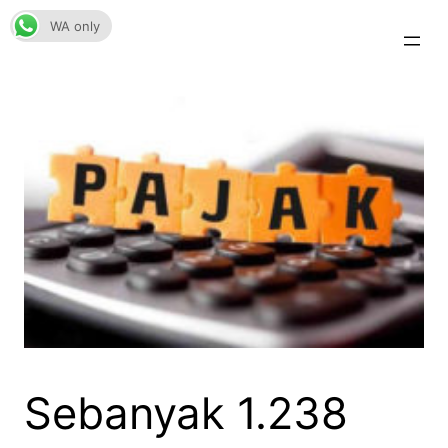
Skip
WA only
to
content
Sebanyak 1.238