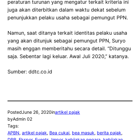
peraturan turunan yang mengatur terkait kriteria ini
juga akan diterbitkan dalam waktu dekat sebelum
penunjukkan pelaku usaha sebagai pemungut PPN.
Namun, saat ditanya terkait identitas pelaku usaha
yang akan ditunjuk sebagai pemungut PPN, Suryo
masih enggan memberitahu secara detail. “Ditunggu
saja. Sebentar lagi keluar. Awal Juli 2020,” katanya.
Sumber: ddtc.co.id
Posted
June 26, 2020
in
artikel pajak
by
Admin 02
Tags:
APBN
, 
artikel pajak
, 
Bea cukai
, 
bea masuk
, 
berita pajak
, 
DPR
, 
Ekspor
, 
Events
, 
Impor
, 
kebijakan negara
, 
kebijakan