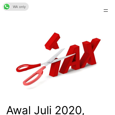
Skip
WA only
to
content
Awal Juli 2020,