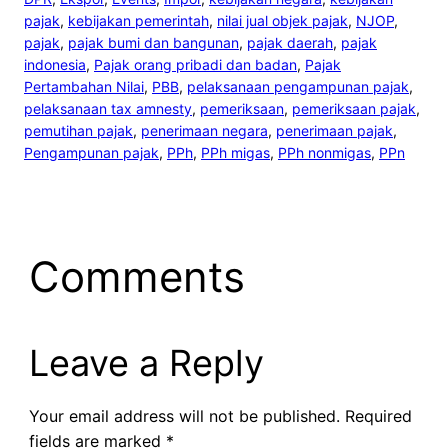
pajak
, 
kebijakan pemerintah
, 
nilai jual objek pajak
, 
NJOP
, 
pajak
, 
pajak bumi dan bangunan
, 
pajak daerah
, 
pajak
indonesia
, 
Pajak orang pribadi dan badan
, 
Pajak
Pertambahan Nilai
, 
PBB
, 
pelaksanaan pengampunan pajak
, 
pelaksanaan tax amnesty
, 
pemeriksaan
, 
pemeriksaan pajak
, 
pemutihan pajak
, 
penerimaan negara
, 
penerimaan pajak
, 
Pengampunan pajak
, 
PPh
, 
PPh migas
, 
PPh nonmigas
, 
PPn
Comments
Leave a Reply
Your email address will not be published.
Required
fields are marked
*