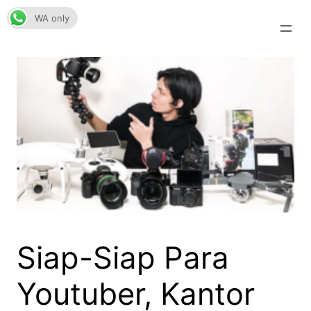
Skip
WA only
to
content
Siap-Siap Para
Youtuber, Kantor