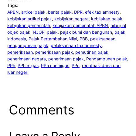
Tags:
APBN
, 
artikel pajak
, 
berita pajak
, 
DPR
, 
efek tax amnesty
, 
kebijakan artikel pajak
, 
kebijakan negara
, 
kebijakan pajak
, 
kebijakan pemerintah
, 
kebijakan pemerintah APBN
, 
nilai jual
objek pajak
, 
NJOP
, 
pajak
, 
pajak bumi dan bangunan
, 
pajak
indonesia
, 
Pajak Pertambahan Nilai
, 
PBB
, 
pelaksanaan
pengampunan pajak
, 
pelaksanaan tax amnesty
, 
pemeriksaan
, 
pemeriksaan pajak
, 
pemutihan pajak
, 
penerimaan negara
, 
penerimaan pajak
, 
Pengampunan pajak
, 
PPh
, 
PPh migas
, 
PPh nonmigas
, 
PPn
, 
repatriasi dana dari
luar negeri
Comments
Leave a Reply