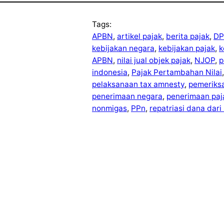
Tags:
APBN
, 
artikel pajak
, 
berita pajak
, 
DP
kebijakan negara
, 
kebijakan pajak
, 
k
APBN
, 
nilai jual objek pajak
, 
NJOP
, 
p
indonesia
, 
Pajak Pertambahan Nilai
,
pelaksanaan tax amnesty
, 
pemeriks
penerimaan negara
, 
penerimaan paj
nonmigas
, 
PPn
, 
repatriasi dana dari 