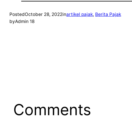
Posted
October 28, 2022
in
artikel pajak
, 
Berita Pajak
by
Admin 18
Comments