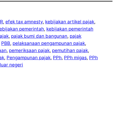
R
, 
efek tax amnesty
, 
kebijakan artikel pajak
, 
ebijakan pemerintah
, 
kebijakan pemerintah
ajak
, 
pajak bumi dan bangunan
, 
pajak
 
PBB
, 
pelaksanaan pengampunan pajak
, 
aan
, 
pemeriksaan pajak
, 
pemutihan pajak
, 
ak
, 
Pengampunan pajak
, 
PPh
, 
PPh migas
, 
PPh
luar negeri