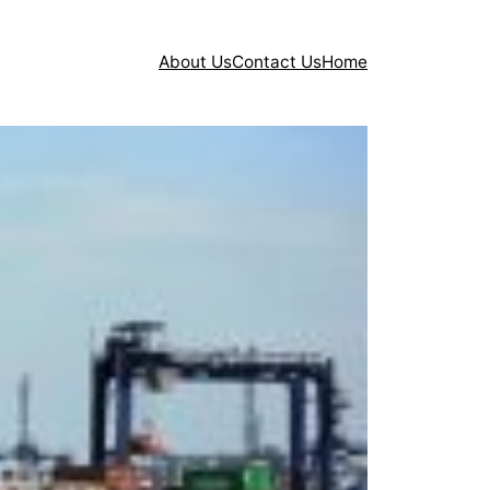
About Us
Contact Us
Home