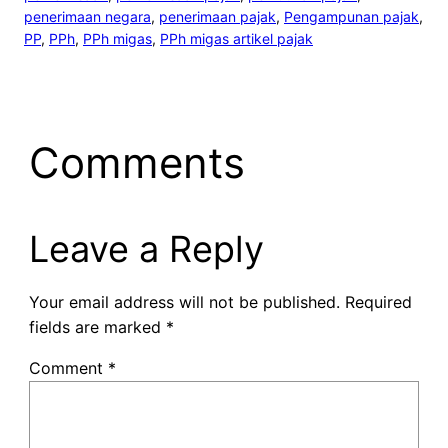
penerimaan negara
, 
penerimaan pajak
, 
Pengampunan pajak
, 
PP
, 
PPh
, 
PPh migas
, 
PPh migas artikel pajak
Comments
Leave a Reply
Your email address will not be published.
Required
fields are marked
*
Comment
*