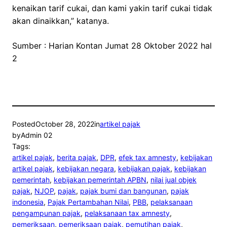
kenaikan tarif cukai, dan kami yakin tarif cukai tidak
akan dinaikkan,” katanya.
Sumber : Harian Kontan Jumat 28 Oktober 2022 hal
2
Posted
October 28, 2022
in
artikel pajak
by
Admin 02
Tags:
artikel pajak
, 
berita pajak
, 
DPR
, 
efek tax amnesty
, 
kebijakan
artikel pajak
, 
kebijakan negara
, 
kebijakan pajak
, 
kebijakan
pemerintah
, 
kebijakan pemerintah APBN
, 
nilai jual objek
pajak
, 
NJOP
, 
pajak
, 
pajak bumi dan bangunan
, 
pajak
indonesia
, 
Pajak Pertambahan Nilai
, 
PBB
, 
pelaksanaan
pengampunan pajak
, 
pelaksanaan tax amnesty
, 
pemeriksaan
, 
pemeriksaan pajak
, 
pemutihan pajak
, 