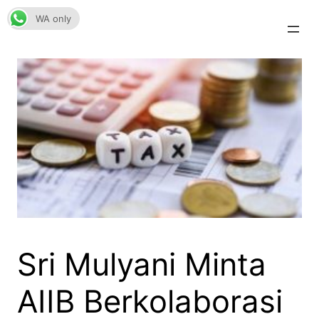
Skip
WA only
to
content
Sri Mulyani Minta
AIIB Berkolaborasi