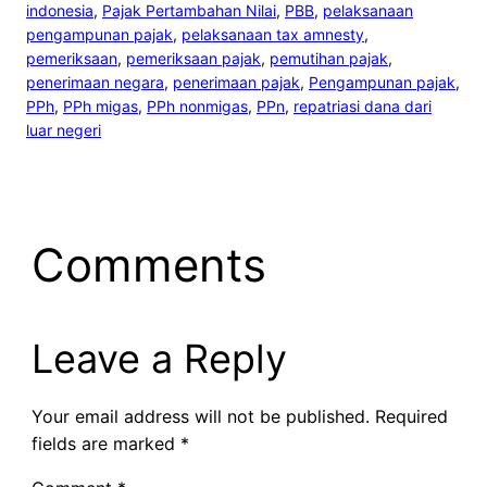
indonesia
, 
Pajak Pertambahan Nilai
, 
PBB
, 
pelaksanaan
pengampunan pajak
, 
pelaksanaan tax amnesty
, 
pemeriksaan
, 
pemeriksaan pajak
, 
pemutihan pajak
, 
penerimaan negara
, 
penerimaan pajak
, 
Pengampunan pajak
, 
PPh
, 
PPh migas
, 
PPh nonmigas
, 
PPn
, 
repatriasi dana dari
luar negeri
Comments
Leave a Reply
Your email address will not be published.
Required
fields are marked
*