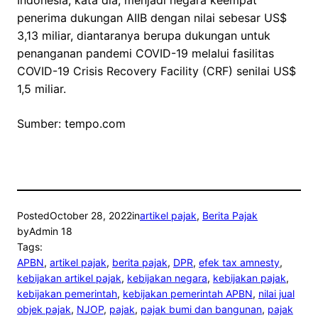
Indonesia, kata dia, menjadi negara keempat
penerima dukungan AIIB dengan nilai sebesar US$
3,13 miliar, diantaranya berupa dukungan untuk
penanganan pandemi COVID-19 melalui fasilitas
COVID-19 Crisis Recovery Facility (CRF) senilai US$
1,5 miliar.
Sumber: tempo.com
Posted
October 28, 2022
in
artikel pajak
, 
Berita Pajak
by
Admin 18
Tags:
APBN
, 
artikel pajak
, 
berita pajak
, 
DPR
, 
efek tax amnesty
, 
kebijakan artikel pajak
, 
kebijakan negara
, 
kebijakan pajak
, 
kebijakan pemerintah
, 
kebijakan pemerintah APBN
, 
nilai jual
objek pajak
, 
NJOP
, 
pajak
, 
pajak bumi dan bangunan
, 
pajak