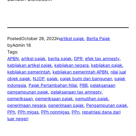
Posted
October 28, 2022
in
artikel pajak
, 
Berita Pajak
by
Admin 18
Tags:
APBN
, 
artikel pajak
, 
berita pajak
, 
DPR
, 
efek tax amnesty
, 
kebijakan artikel pajak
, 
kebijakan negara
, 
kebijakan pajak
, 
kebijakan pemerintah
, 
kebijakan pemerintah APBN
, 
nilai jual
objek pajak
, 
NJOP
, 
pajak
, 
pajak bumi dan bangunan
, 
pajak
indonesia
, 
Pajak Pertambahan Nilai
, 
PBB
, 
pelaksanaan
pengampunan pajak
, 
pelaksanaan tax amnesty
, 
pemeriksaan
, 
pemeriksaan pajak
, 
pemutihan pajak
, 
penerimaan negara
, 
penerimaan pajak
, 
Pengampunan pajak
, 
PPh
, 
PPh migas
, 
PPh nonmigas
, 
PPn
, 
repatriasi dana dari
luar negeri