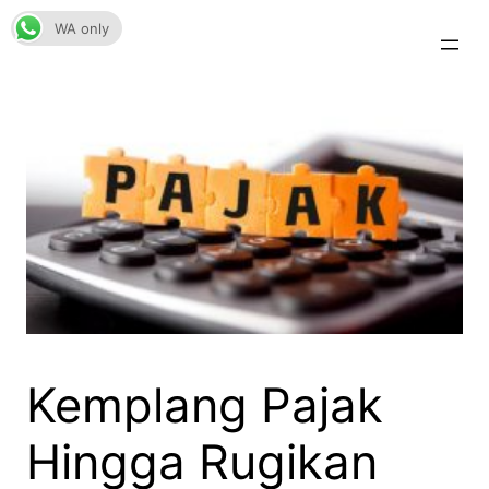
Skip
WA only
to
content
Kemplang Pajak
Hingga Rugikan