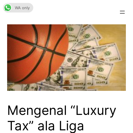
Skip
WA only
to
content
Mengenal “Luxury
Tax” ala Liga