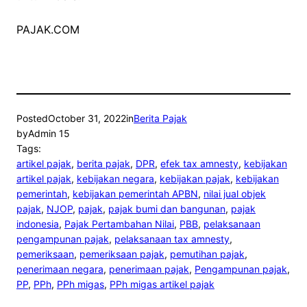
PAJAK.COM
Posted
October 31, 2022
in
Berita Pajak
by
Admin 15
Tags:
artikel pajak
, 
berita pajak
, 
DPR
, 
efek tax amnesty
, 
kebijakan
artikel pajak
, 
kebijakan negara
, 
kebijakan pajak
, 
kebijakan
pemerintah
, 
kebijakan pemerintah APBN
, 
nilai jual objek
pajak
, 
NJOP
, 
pajak
, 
pajak bumi dan bangunan
, 
pajak
indonesia
, 
Pajak Pertambahan Nilai
, 
PBB
, 
pelaksanaan
pengampunan pajak
, 
pelaksanaan tax amnesty
, 
pemeriksaan
, 
pemeriksaan pajak
, 
pemutihan pajak
, 
penerimaan negara
, 
penerimaan pajak
, 
Pengampunan pajak
, 
PP
, 
PPh
, 
PPh migas
, 
PPh migas artikel pajak