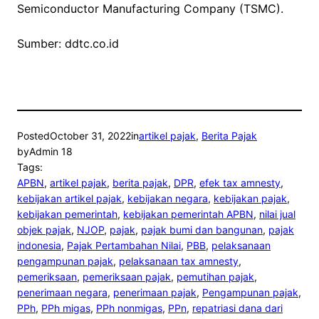
Semiconductor Manufacturing Company (TSMC).
Sumber: ddtc.co.id
Posted
October 31, 2022
in
artikel pajak
, 
Berita Pajak
by
Admin 18
Tags:
APBN
, 
artikel pajak
, 
berita pajak
, 
DPR
, 
efek tax amnesty
, 
kebijakan artikel pajak
, 
kebijakan negara
, 
kebijakan pajak
, 
kebijakan pemerintah
, 
kebijakan pemerintah APBN
, 
nilai jual
objek pajak
, 
NJOP
, 
pajak
, 
pajak bumi dan bangunan
, 
pajak
indonesia
, 
Pajak Pertambahan Nilai
, 
PBB
, 
pelaksanaan
pengampunan pajak
, 
pelaksanaan tax amnesty
, 
pemeriksaan
, 
pemeriksaan pajak
, 
pemutihan pajak
, 
penerimaan negara
, 
penerimaan pajak
, 
Pengampunan pajak
, 
PPh
, 
PPh migas
, 
PPh nonmigas
, 
PPn
, 
repatriasi dana dari