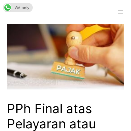
Skip
WA only
to
content
PPh Final atas
Pelayaran atau