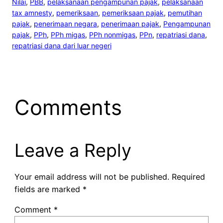
Nilai
, 
PBB
, 
pelaksanaan pengampunan pajak
, 
pelaksanaan
tax amnesty
, 
pemeriksaan
, 
pemeriksaan pajak
, 
pemutihan
pajak
, 
penerimaan negara
, 
penerimaan pajak
, 
Pengampunan
pajak
, 
PPh
, 
PPh migas
, 
PPh nonmigas
, 
PPn
, 
repatriasi dana
, 
repatriasi dana dari luar negeri
Comments
Leave a Reply
Your email address will not be published.
Required
fields are marked
*
Comment
*