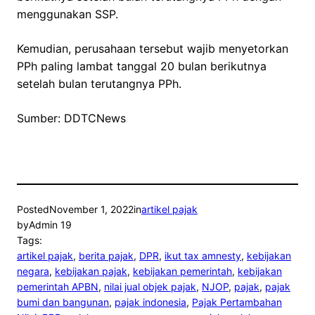
menggunakan SSP.
Kemudian, perusahaan tersebut wajib menyetorkan
PPh paling lambat tanggal 20 bulan berikutnya
setelah bulan terutangnya PPh.
Sumber: DDTCNews
Posted
November 1, 2022
in
artikel pajak
by
Admin 19
Tags:
artikel pajak
, 
berita pajak
, 
DPR
, 
ikut tax amnesty
, 
kebijakan
negara
, 
kebijakan pajak
, 
kebijakan pemerintah
, 
kebijakan
pemerintah APBN
, 
nilai jual objek pajak
, 
NJOP
, 
pajak
, 
pajak
bumi dan bangunan
, 
pajak indonesia
, 
Pajak Pertambahan