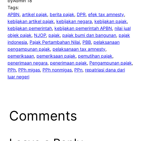
by
Admin 18
Tags:
APBN
, 
artikel pajak
, 
berita pajak
, 
DPR
, 
efek tax amnesty
, 
kebijakan artikel pajak
, 
kebijakan negara
, 
kebijakan pajak
, 
kebijakan pemerintah
, 
kebijakan pemerintah APBN
, 
nilai jual
objek pajak
, 
NJOP
, 
pajak
, 
pajak bumi dan bangunan
, 
pajak
indonesia
, 
Pajak Pertambahan Nilai
, 
PBB
, 
pelaksanaan
pengampunan pajak
, 
pelaksanaan tax amnesty
, 
pemeriksaan
, 
pemeriksaan pajak
, 
pemutihan pajak
, 
penerimaan negara
, 
penerimaan pajak
, 
Pengampunan pajak
, 
PPh
, 
PPh migas
, 
PPh nonmigas
, 
PPn
, 
repatriasi dana dari
luar negeri
Comments