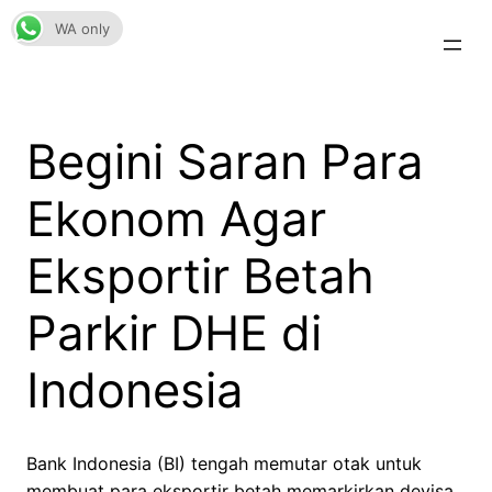
Skip
WA only
to
content
Begini Saran Para
Ekonom Agar
Eksportir Betah
Parkir DHE di
Indonesia
Bank Indonesia (BI) tengah memutar otak untuk
membuat para eksportir betah memarkirkan devisa