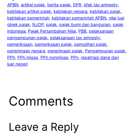
APBN
, 
artikel pajak
, 
berita pajak
, 
DPR
, 
efek tax amnesty
, 
kebijakan artikel pajak
, 
kebijakan negara
, 
kebijakan pajak
, 
kebijakan pemerintah
, 
kebijakan pemerintah APBN
, 
nilai jual
objek pajak
, 
NJOP
, 
pajak
, 
pajak bumi dan bangunan
, 
pajak
indonesia
, 
Pajak Pertambahan Nilai
, 
PBB
, 
pelaksanaan
pengampunan pajak
, 
pelaksanaan tax amnesty
, 
pemeriksaan
, 
pemeriksaan pajak
, 
pemutihan pajak
, 
penerimaan negara
, 
penerimaan pajak
, 
Pengampunan pajak
, 
PPh
, 
PPh migas
, 
PPh nonmigas
, 
PPn
, 
repatriasi dana dari
luar negeri
Comments
Leave a Reply