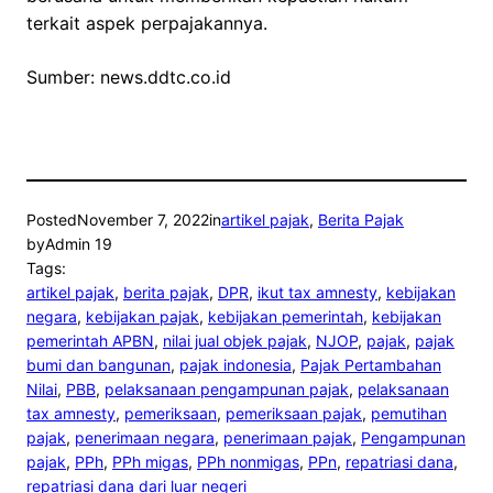
terkait aspek perpajakannya.
Sumber: news.ddtc.co.id
Posted
November 7, 2022
in
artikel pajak
, 
Berita Pajak
by
Admin 19
Tags:
artikel pajak
, 
berita pajak
, 
DPR
, 
ikut tax amnesty
, 
kebijakan
negara
, 
kebijakan pajak
, 
kebijakan pemerintah
, 
kebijakan
pemerintah APBN
, 
nilai jual objek pajak
, 
NJOP
, 
pajak
, 
pajak
bumi dan bangunan
, 
pajak indonesia
, 
Pajak Pertambahan
Nilai
, 
PBB
, 
pelaksanaan pengampunan pajak
, 
pelaksanaan
tax amnesty
, 
pemeriksaan
, 
pemeriksaan pajak
, 
pemutihan
pajak
, 
penerimaan negara
, 
penerimaan pajak
, 
Pengampunan
pajak
, 
PPh
, 
PPh migas
, 
PPh nonmigas
, 
PPn
, 
repatriasi dana
, 
repatriasi dana dari luar negeri