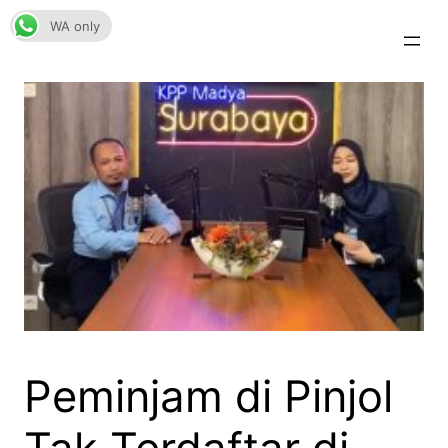
Skip
WA only
to
content
Peminjam di Pinjol