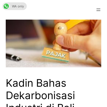
Skip
WA only
to
content
Kadin Bahas
Dekarbonisasi