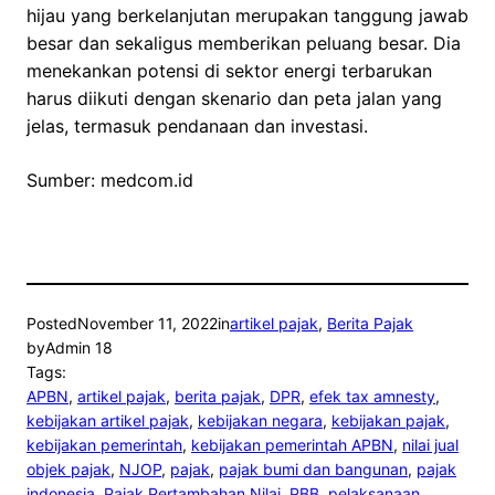
hijau yang berkelanjutan merupakan tanggung jawab
besar dan sekaligus memberikan peluang besar. Dia
menekankan potensi di sektor energi terbarukan
harus diikuti dengan skenario dan peta jalan yang
jelas, termasuk pendanaan dan investasi.
Sumber: medcom.id
Posted
November 11, 2022
in
artikel pajak
, 
Berita Pajak
by
Admin 18
Tags:
APBN
, 
artikel pajak
, 
berita pajak
, 
DPR
, 
efek tax amnesty
, 
kebijakan artikel pajak
, 
kebijakan negara
, 
kebijakan pajak
, 
kebijakan pemerintah
, 
kebijakan pemerintah APBN
, 
nilai jual
objek pajak
, 
NJOP
, 
pajak
, 
pajak bumi dan bangunan
, 
pajak
indonesia
, 
Pajak Pertambahan Nilai
, 
PBB
, 
pelaksanaan