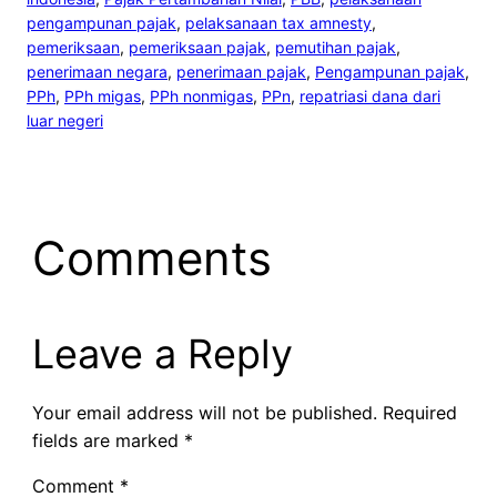
pengampunan pajak
, 
pelaksanaan tax amnesty
, 
pemeriksaan
, 
pemeriksaan pajak
, 
pemutihan pajak
, 
penerimaan negara
, 
penerimaan pajak
, 
Pengampunan pajak
, 
PPh
, 
PPh migas
, 
PPh nonmigas
, 
PPn
, 
repatriasi dana dari
luar negeri
Comments
Leave a Reply
Your email address will not be published.
Required
fields are marked
*
Comment
*